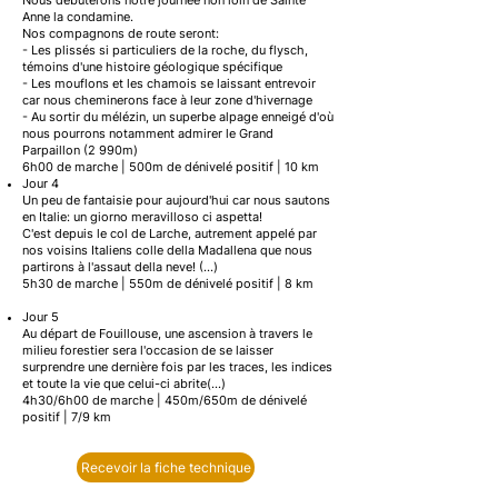
Nous débuterons notre journée non loin de Sainte
Anne la condamine.
Nos compagnons de route seront:
- Les plissés si particuliers de la roche, du flysch,
témoins d'une histoire géologique spécifique
- Les mouflons et les chamois se laissant entrevoir
car nous cheminerons face à leur zone d'hivernage
- Au sortir du mélézin, un superbe alpage enneigé d'où
nous pourrons notamment admirer le Grand
Parpaillon (2 990m)
6h00 de marche | 500m de dénivelé positif | 10 km
Jour 4
Un peu de fantaisie pour aujourd'hui car nous sautons
en Italie: un giorno meravilloso ci aspetta!
C'est depuis le col de Larche, autrement appelé par
nos voisins Italiens colle della Madallena que nous
partirons à l'assaut della neve! (...)
5h30 de marche | 550m de dénivelé positif | 8 km
Jour 5
Au départ de Fouillouse, une ascension à travers le
milieu forestier sera l'occasion de se laisser
surprendre une dernière fois par les traces, les indices
et toute la vie que celui-ci abrite(...)
4h30/6h00 de marche | 450m/650m de dénivelé
positif | 7/9 km
Recevoir la fiche technique