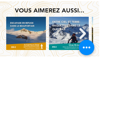
VOUS AIMEREZ AUSSI...
UNE QUESTION ? FAIRE UNE
RESERVATION ?
Maud
Margaux
Accompagnatrice
Référente séjour
en moyenne
contact.par4chemins
montagne (DE)