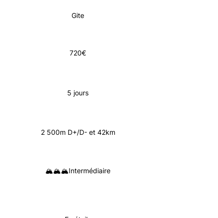
Gite
720€
5 jours
2 500m D+/D- et 42km
🏔️🏔️🏔️Intermédiaire