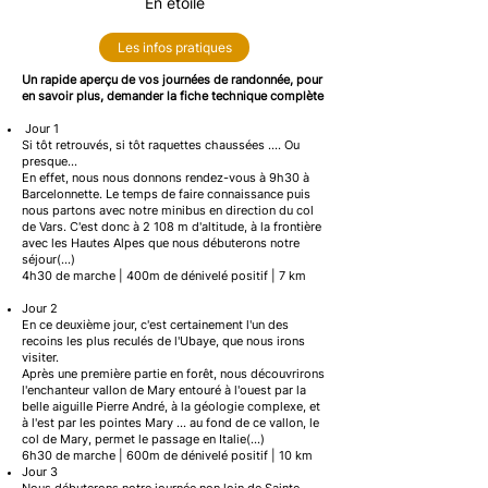
En étoile
Les infos pratiques
Un rapide aperçu de vos journées de randonnée, pour
en savoir plus, demander la fiche technique complète
Jour 1
Si tôt retrouvés, si tôt raquettes chaussées .... Ou
presque...
En effet, nous nous donnons rendez-vous à 9h30 à
Barcelonnette. Le temps de faire connaissance puis
nous partons avec notre minibus en direction du col
de Vars. C'est donc à 2 108 m d'altitude, à la frontière
avec les Hautes Alpes que nous débuterons notre
séjour(...)
4h30 de marche | 400m de dénivelé positif | 7 km
Jour 2
En ce deuxième jour, c'est certainement l'un des
recoins les plus reculés de l'Ubaye, que nous irons
visiter.
Après une première partie en forêt, nous découvrirons
l'enchanteur vallon de Mary entouré à l'ouest par la
belle aiguille Pierre André, à la géologie complexe, et
à l'est par les pointes Mary ... au fond de ce vallon, le
col de Mary, permet le passage en Italie(...)
6h30 de marche | 600m de dénivelé positif | 10 km
Jour 3