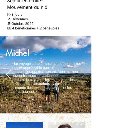
Séjour en étoile-
Mouvement du nid
🕐 3 jours
📍 Cévennes
📆 Octobre 2022
🚶‍♂️ 4 bénéficiaires +
2 bénévoles
Michel
« Le voyage a été fantastique, c’était le plus
long et appréciable que j’ai
entrepris jusqu’à maintenant. Mon meilleur
souvenir : toute la randonnée.
J’ai aimé le paysage, les montagnes, les
forêts et les interactions avec tout
le monde (les accompagnateurs et les
autres jeunes). »