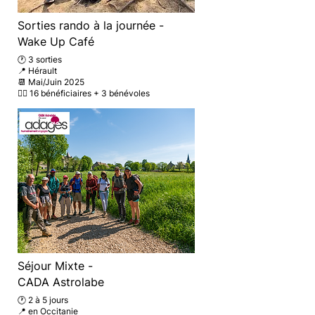
Sorties rando à la journée -
Wake Up Café
🕐 3 sorties
📍 Hérault
📆 Mai/Juin 2025
🚶‍♂️ 16 bénéficiaires + 3
bénévoles
Séjour Mixte -
CADA Astrolabe
🕐 2 à 5 jours
📍 en Occitanie