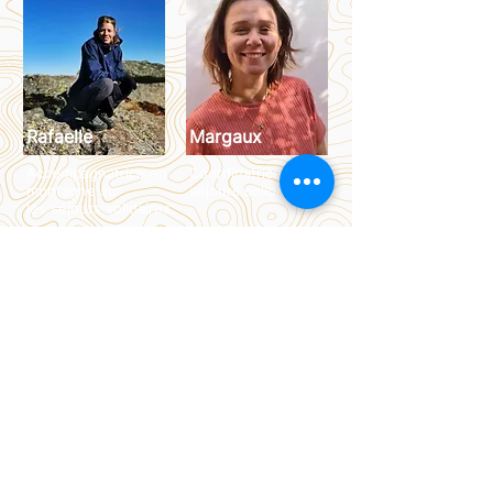
Rafaelle
Margaux
Accompagnatrice en
Coordinatrice
montagne sur
séjours solidaires
les
séjours solidaires
Nous contacter
Nos partenaires